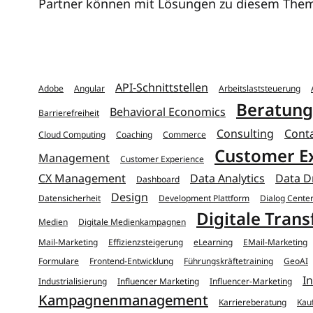
Partner können mit Lösungen zu diesem Them
API-Schnittstellen
Adobe
Angular
Arbeitslaststeuerung
Beratung
Behavioral Economics
Barrierefreiheit
Consulting
Conta
Cloud Computing
Coaching
Commerce
Customer E
Management
Customer Experience
CX Management
Data Analytics
Data D
Dashboard
Design
Datensicherheit
Development Plattform
Dialog Cente
Digitale Tran
Medien
Digitale Medienkampagnen
Mail-Marketing
Effizienzsteigerung
eLearning
EMail-Marketing
Formulare
Frontend-Entwicklung
Führungskräftetraining
GeoAI
I
Industrialisierung
Influencer Marketing
Influencer-Marketing
Kampagnenmanagement
Karriereberatung
Kau