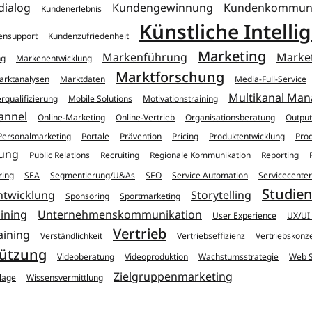
ialog
Kundengewinnung
Kundenkommuni
Kundenerlebnis
Künstliche Intelli
ensupport
Kundenzufriedenheit
Marketing
Markenführung
Marke
ng
Markenentwicklung
Marktforschung
arktanalysen
Marktdaten
Media-Full-Service
Multikanal Ma
rqualifizierung
Mobile Solutions
Motivationstraining
annel
Online-Marketing
Online-Vertrieb
Organisationsberatung
Outpu
Personalmarketing
Portale
Prävention
Pricing
Produktentwicklung
Prod
rung
Public Relations
Recruiting
Regionale Kommunikation
Reporting
ring
SEA
Segmentierung/U&As
SEO
Service Automation
Servicecenter
Studie
ntwicklung
Storytelling
Sponsoring
Sportmarketing
aining
Unternehmenskommunikation
User Experience
UX/UI
Vertrieb
aining
Verständlichkeit
Vertriebseffizienz
Vertriebskonz
tützung
Videoberatung
Videoproduktion
Wachstumsstrategie
Web S
Zielgruppenmarketing
lage
Wissensvermittlung