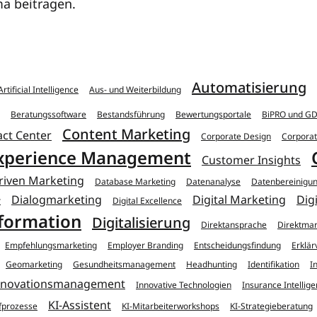
a beitragen.
Automatisierung
Artificial Intelligence
Aus- und Weiterbildung
Beratungssoftware
Bestandsführung
Bewertungsportale
BiPRO und GD
Content Marketing
ct Center
Corporate Design
Corpora
xperience Management
Customer Insights
riven Marketing
Database Marketing
Datenanalyse
Datenbereinigu
Dialogmarketing
Digital Marketing
Digi
r
Digital Excellence
sformation
Digitalisierung
Direktansprache
Direktmar
Empfehlungsmarketing
Employer Branding
Entscheidungsfindung
Erklär
Geomarketing
Gesundheitsmanagement
Headhunting
Identifikation
I
nnovationsmanagement
Innovative Technologien
Insurance Intellig
KI-Assistent
fprozesse
KI-Mitarbeiterworkshops
KI-Strategieberatung