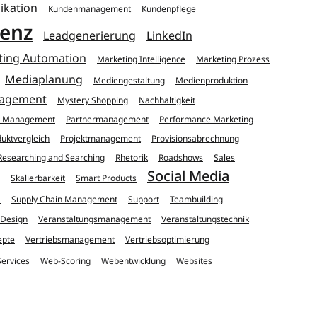
kation
Kundenmanagement
Kundenpflege
genz
Leadgenerierung
LinkedIn
ting Automation
Marketing Intelligence
Marketing Prozess
Mediaplanung
Mediengestaltung
Medienproduktion
nagement
Mystery Shopping
Nachhaltigkeit
t Management
Partnermanagement
Performance Marketing
uktvergleich
Projektmanagement
Provisionsabrechnung
Researching and Searching
Rhetorik
Roadshows
Sales
Social Media
Skalierbarkeit
Smart Products
n
Supply Chain Management
Support
Teambuilding
 Design
Veranstaltungsmanagement
Veranstaltungstechnik
epte
Vertriebsmanagement
Vertriebsoptimierung
ervices
Web-Scoring
Webentwicklung
Websites