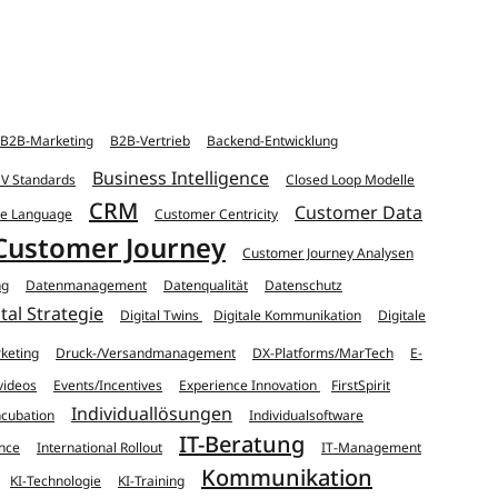
B2B-Marketing
B2B-Vertrieb
Backend-Entwicklung
Business Intelligence
V Standards
Closed Loop Modelle
CRM
Customer Data
te Language
Customer Centricity
Customer Journey
Customer Journey Analysen
ng
Datenmanagement
Datenqualität
Datenschutz
tal Strategie
Digital Twins
Digitale Kommunikation
Digitale
keting
Druck-/Versandmanagement
DX-Platforms/MarTech
E-
videos
Events/Incentives
Experience Innovation
FirstSpirit
Individuallösungen
ncubation
Individualsoftware
IT-Beratung
ence
International Rollout
IT-Management
Kommunikation
KI-Technologie
KI-Training