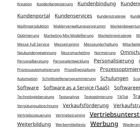
Kundenbindung
Kundend
Kreation
Kundenbegeisterung
Kundenportal
Kundenservices
Kundenstrategie
Kund
Mailingproduktion
Maklerverwaltungsprogramm
Markenbewertu
Optimierung
Marketing-Mix-Modellierung
Marketingstrategie
M
Messe Full Service
Messetraining
Messeunterhaltung
Mitarbeite
Omnich
Neukundengewinnung
Neuromarketing
Normierung
Personalisierung
Personalberatung
Personalentwicklung
Prozessoptimie
Prozessautomatisierung
Prozeßgestaltung
Schulungen
Automation
Schnittstellenprogrammierung
Sco
Software
Software as a Service (SaaS)
Softwaree
Tr
Technologieberatung
Textanalyse
Textoptimierung
TikTok
Verkaufsförderung
Verkaufstr
Vergütungsabrechnung
Vertriebsunters
Vertriebssteuerung
Vertriebstraining
Werbung
Weiterbildung
Werbemitteltests
Wiederan