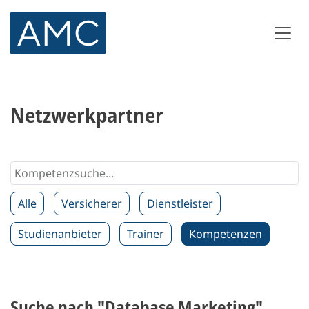
Netzwerkpartner
Alle
Versicherer
Dienstleister
Studienanbieter
Trainer
Kompetenzen
Suche nach "Database Marketing"